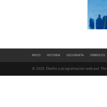
INICIO
HISTORIA
GEOGRAFÍA
SÍMBOLOS
© 2025. Diseño y programación web por Th